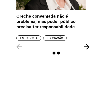
Creche conveniada não é
Saiba q
problema, mas poder público
estelio
precisa ter responsabilidade
creches
ENTREVISTA
EDUCAÇÃO
REPORT