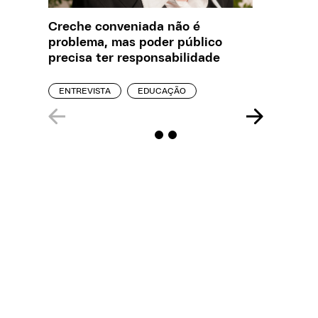
Creche conveniada não é
Saiba q
problema, mas poder público
estelio
precisa ter responsabilidade
creches
ENTREVISTA
EDUCAÇÃO
REPORT