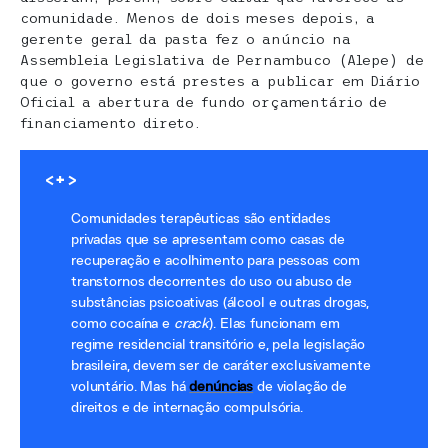
comunidade. Menos de dois meses depois, a
gerente geral da pasta fez o anúncio na
Assembleia Legislativa de Pernambuco (Alepe) de
que o governo está prestes a publicar em Diário
Oficial a abertura de fundo orçamentário de
financiamento direto.
<+>
Comunidades terapêuticas são entidades
privadas que se apresentam como casas de
recuperação e acolhimento para pessoas com
transtornos decorrentes do uso ou abuso de
substâncias psicoativas (álcool e outras drogas,
como cocaína e
crack
). Elas funcionam em
regime residencial transitório e, pela legislação
brasileira, devem ser de caráter exclusivamente
voluntário. Mas há
denúncias
de violação de
direitos e de internação compulsória.