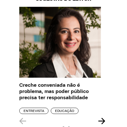
Creche conveniada não é
Saiba q
problema, mas poder público
estelio
precisa ter responsabilidade
creches
ENTREVISTA
EDUCAÇÃO
REPORT