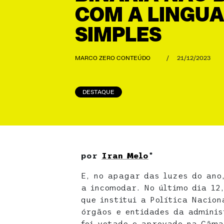
COM A LINGU
SIMPLES
MARCO ZERO CONTEÚDO
/
21/12/2023
DESTAQUE
por
Iran Melo
*
E, no apagar das luzes do ano
a incomodar. No último dia 12
que institui a Política Nacio
órgãos e entidades da adminis
foi votado e aprovado na Câma