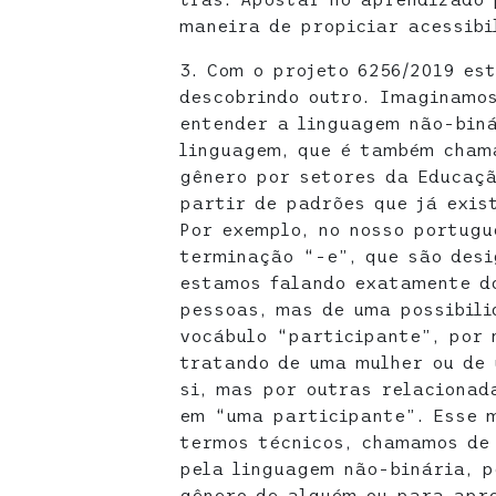
maneira de propiciar acessibi
3. Com o projeto 6256/2019 es
descobrindo outro. Imaginamo
entender a linguagem não-biná
linguagem, que é também cham
gênero por setores da Educaçã
partir de padrões que já exis
Por exemplo, no nosso portugu
terminação “-e”, que são desi
estamos falando exatamente do
pessoas, mas de uma possibili
vocábulo “participante”, por 
tratando de uma mulher ou de
si, mas por outras relacionad
em “uma participante”. Esse 
termos técnicos, chamamos de
pela linguagem não-binária, p
gênero de alguém ou para apr