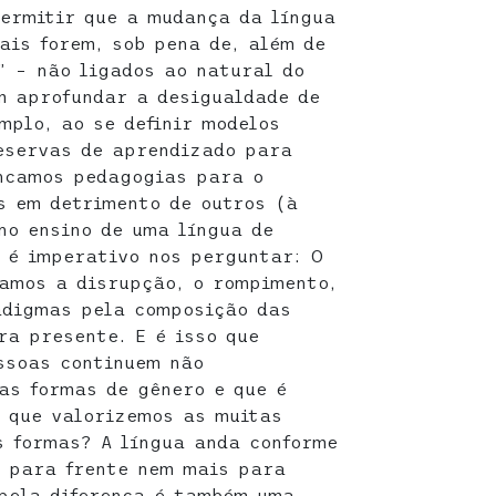
permitir que a mudança da língua
ais forem, sob pena de, além de
” – não ligados ao natural do
m aprofundar a desigualdade de
mplo, ao se definir modelos
eservas de aprendizado para
ncamos pedagogias para o
s em detrimento de outros (à
no ensino de uma língua de
, é imperativo nos perguntar: O
amos a disrupção, o rompimento,
adigmas pela composição das
a presente. E é isso que
ssoas continuem não
as formas de gênero e que é
e que valorizemos as muitas
 formas? A língua anda conforme
s para frente nem mais para
pela diferença é também uma