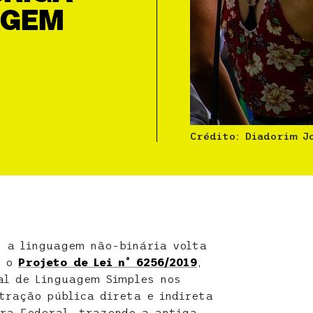
AGEM
Crédito: Diadorim J
, a linguagem não-binária volta
, o
Projeto de Lei nº 6256/2019
,
nal de Linguagem Simples nos
tração pública direta e indireta
ra Federal, trazendo a antiga