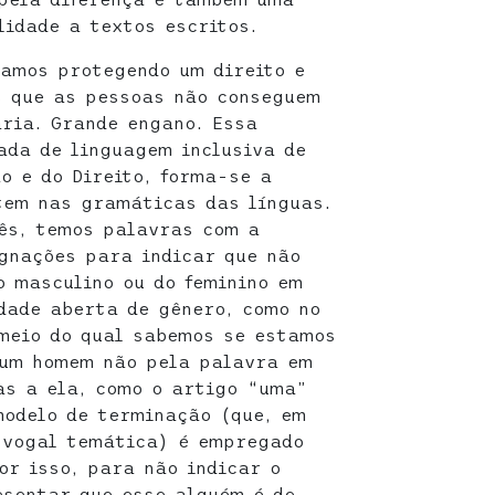
lidade a textos escritos.
tamos protegendo um direito e
s que as pessoas não conseguem
ria. Grande engano. Essa
ada de linguagem inclusiva de
o e do Direito, forma-se a
tem nas gramáticas das línguas.
ês, temos palavras com a
gnações para indicar que não
 masculino ou do feminino em
dade aberta de gênero, como no
meio do qual sabemos se estamos
 um homem não pela palavra em
as a ela, como o artigo “uma”
modelo de terminação (que, em
 vogal temática) é empregado
or isso, para não indicar o
esentar que esse alguém é de