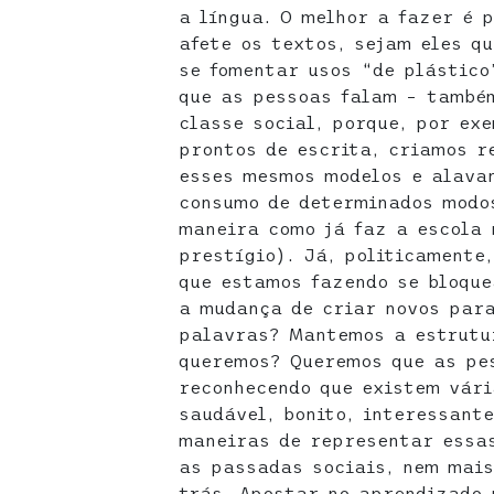
a língua. O melhor a fazer é 
afete os textos, sejam eles qu
se fomentar usos “de plástico
que as pessoas falam – també
classe social, porque, por exe
prontos de escrita, criamos r
esses mesmos modelos e alava
consumo de determinados modo
maneira como já faz a escola 
prestígio). Já, politicamente
que estamos fazendo se bloque
a mudança de criar novos par
palavras? Mantemos a estrutur
queremos? Queremos que as pe
reconhecendo que existem vári
saudável, bonito, interessant
maneiras de representar essas
as passadas sociais, nem mai
trás. Apostar no aprendizado 