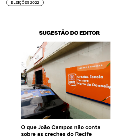
ELEIÇÕES 2022
SUGESTÃO DO EDITOR
O que João Campos não conta
Saiba q
sobre as creches do Recife
estelio