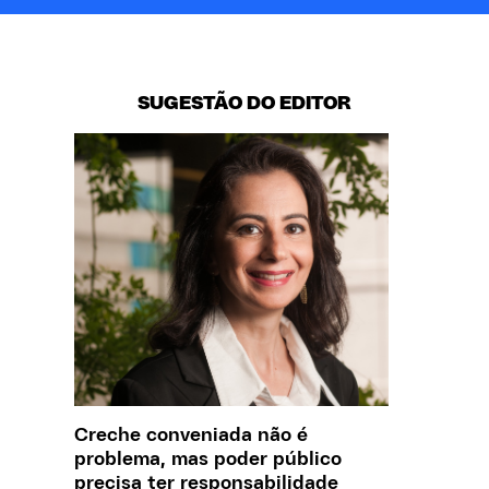
SUGESTÃO DO EDITOR
Creche conveniada não é
Saiba q
problema, mas poder público
estelio
precisa ter responsabilidade
creches