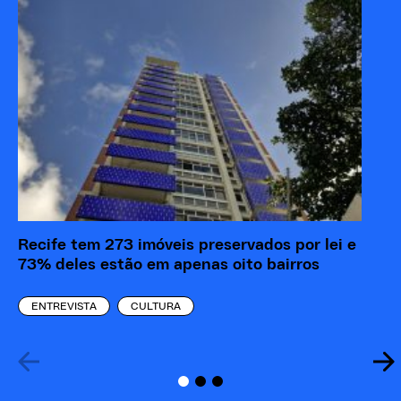
Recife tem 273 imóveis preservados por lei e
Ze
73% deles estão em apenas oito bairros
co
ENTREVISTA
CULTURA