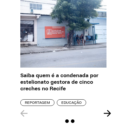
Saiba quem é a condenada por
Creche 
estelionato gestora de cinco
problem
creches no Recife
precisa
REPORTAGEM
EDUCAÇÃO
ENTREVI