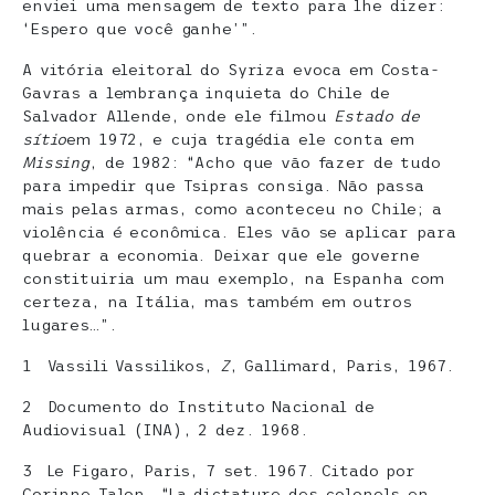
enviei uma mensagem de texto para lhe dizer:
‘Espero que você ganhe’”.
A vitória eleitoral do Syriza evoca em Costa-
Gavras a lembrança inquieta do Chile de
Salvador Allende, onde ele filmou
Estado de
sítio
em 1972, e cuja tragédia ele conta em
Missing
, de 1982: “Acho que vão fazer de tudo
para impedir que Tsipras consiga. Não passa
mais pelas armas, como aconteceu no Chile; a
violência é econômica. Eles vão se aplicar para
quebrar a economia. Deixar que ele governe
constituiria um mau exemplo, na Espanha com
certeza, na Itália, mas também em outros
lugares…”.
1 Vassili Vassilikos,
Z
, Gallimard, Paris, 1967.
2 Documento do Instituto Nacional de
Audiovisual (INA), 2 dez. 1968.
3 Le Figaro, Paris, 7 set. 1967. Citado por
Corinne Talon, “La dictature des colonels en