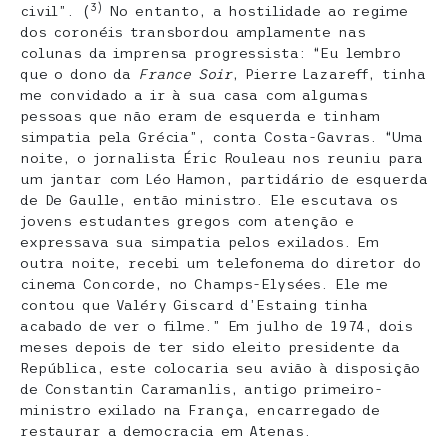
3)
civil”. (
No entanto, a hostilidade ao regime
dos coronéis transbordou amplamente nas
colunas da imprensa progressista: “Eu lembro
que o dono da
France Soir
, Pierre Lazareff, tinha
me convidado a ir à sua casa com algumas
pessoas que não eram de esquerda e tinham
simpatia pela Grécia”, conta Costa-Gavras. “Uma
noite, o jornalista Éric Rouleau nos reuniu para
um jantar com Léo Hamon, partidário de esquerda
de De Gaulle, então ministro. Ele escutava os
jovens estudantes gregos com atenção e
expressava sua simpatia pelos exilados. Em
outra noite, recebi um telefonema do diretor do
cinema Concorde, no Champs-Elysées. Ele me
contou que Valéry Giscard d’Estaing tinha
acabado de ver o filme.” Em julho de 1974, dois
meses depois de ter sido eleito presidente da
República, este colocaria seu avião à disposição
de Constantin Caramanlis, antigo primeiro-
ministro exilado na França, encarregado de
restaurar a democracia em Atenas.