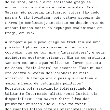
do Bolshoi, onde a alta sociedade grega se
encontrava durante os acontecimentos. Costa-
Gavras não poderia, inclusive, voltar tão cedo
para a União Soviética, pois estava preparando
L’Aveu
[A confissão], inspirado no depoimento de
Arthur London sobre os expurgos stalinistas em
Praga, em 1952.
A simpatia pelo povo grego se traduziu em uma
pressão diplomática crescente contra os
coronéis, que se tornaram “invisitáveis”, e seus
apoiadores norte-americanos. Ela se concretizou
também por uma ação militante. Jovem pintora
na época, Maria Amaral se recorda: “Todo mundo
era contra a Grécia dos coronéis no meio
artístico. A França era o país que aceitava o
maior número de refugiados políticos”.
Recrutada pela associação Solidariedade do
Militante Internacionalista Henri Curiel, ela
disponibilizou seu
savoir-faire
: “Uma das
primeiras missões que eu tive foi fazer
documentos falsos para os militantes gregos, a