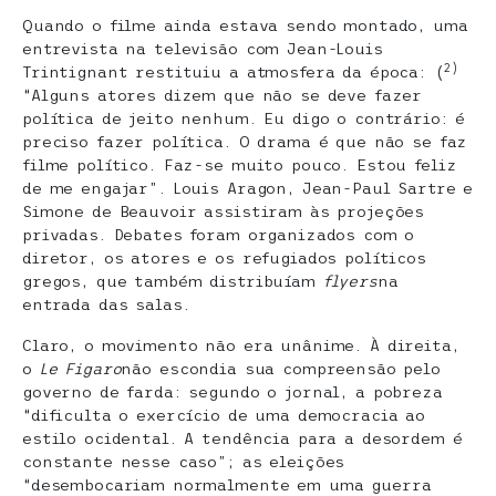
Quando o filme ainda estava sendo montado, uma
entrevista na televisão com Jean-Louis
2)
Trintignant restituiu a atmosfera da época: (
“Alguns atores dizem que não se deve fazer
política de jeito nenhum. Eu digo o contrário: é
preciso fazer política. O drama é que não se faz
filme político. Faz-se muito pouco. Estou feliz
de me engajar”. Louis Aragon, Jean-Paul Sartre e
Simone de Beauvoir assistiram às projeções
privadas. Debates foram organizados com o
diretor, os atores e os refugiados políticos
gregos, que também distribuíam
flyers
na
entrada das salas.
Claro, o movimento não era unânime. À direita,
o
Le Figaro
não escondia sua compreensão pelo
governo de farda: segundo o jornal, a pobreza
“dificulta o exercício de uma democracia ao
estilo ocidental. A tendência para a desordem é
constante nesse caso”; as eleições
“desembocariam normalmente em uma guerra