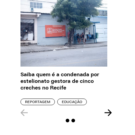
Saiba quem é a condenada por
O que J
estelionato gestora de cinco
sobre a
creches no Recife
REPORT
REPORTAGEM
EDUCAÇÃO