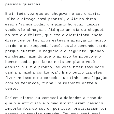
pessoas queridas.
E aí, toda vez que eu chegava no set e dizia,
‘olha o almoço está pronto’, o Alcino dizia
assim ‘vamos rodar um planinho aqui, depois
vocês vão almoçar’. Até que um dia eu cheguei
no set e o Walter, que era o eletricista-chefe
disse que os técnicos estavam almoçando muito
tarde, e eu respondi ‘vocês estão comendo tarde
porque querem, o negócio é o seguinte, quando
eu chegar falando que o almoço tá pronto e o
homem pedir pra fazer mais um plano você
desliga a luz e pronto, se você fizer isso você
ganha a minha confiança’. E no outro dia eles
fizeram isso e eu percebi que tinha uma ligação
com os técnicos, tinha um respeito entre a
gente.
Daí em diante eu comecei a defender a tese de
que o eletricista e o maquinista eram pessoas
importantes do set e, por isso, precisariam ter
acesso ao roteiro também. Foi uma confusão!