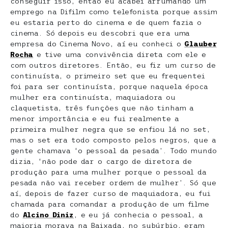
conseguir isso, então eu acabei arrumando um
emprego na Difilm como telefonista porque assim
eu estaria perto do cinema e de quem fazia o
cinema. Só depois eu descobri que era uma
empresa do Cinema Novo, aí eu conheci o
Glauber
Rocha
e tive uma convivência direta com ele e
com outros diretores. Então, eu fiz um curso de
continuísta, o primeiro set que eu frequentei
foi para ser continuísta, porque naquela época
mulher era continuísta, maquiadora ou
claquetista, três funções que não tinham a
menor importância e eu fui realmente a
primeira mulher negra que se enfiou lá no set,
mas o set era todo composto pelos negros, que a
gente chamava ‘o pessoal da pesada’. Todo mundo
dizia, ‘não pode dar o cargo de diretora de
produção para uma mulher porque o pessoal da
pesada não vai receber ordem de mulher’. Só que
aí, depois de fazer curso de maquiadora, eu fui
chamada para comandar a produção de um filme
do
Alcino Diniz
, e eu já conhecia o pessoal, a
maioria morava na Baixada, no subúrbio, eram