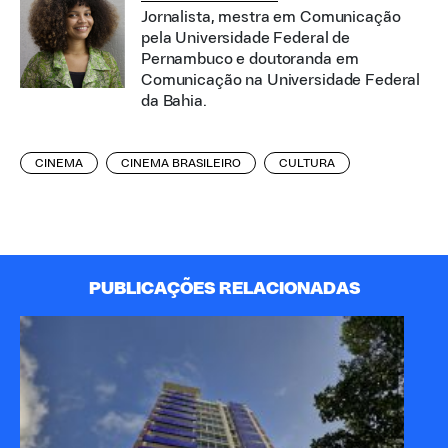
Jornalista, mestra em Comunicação
pela Universidade Federal de
Pernambuco e doutoranda em
Comunicação na Universidade Federal
da Bahia.
CINEMA
CINEMA BRASILEIRO
CULTURA
PUBLICAÇÕES RELACIONADAS
A 
Pa