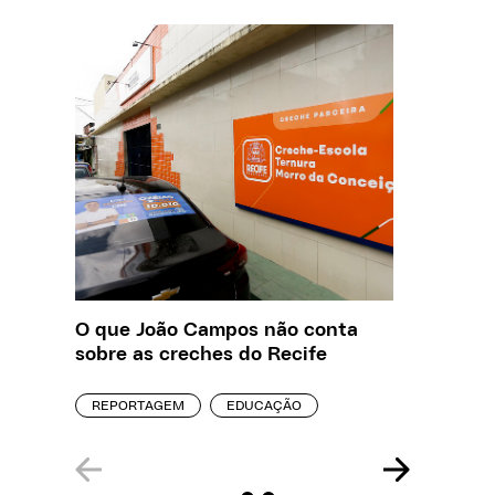
O que João Campos não conta
Creche 
sobre as creches do Recife
problem
precisa
REPORTAGEM
EDUCAÇÃO
ENTREVI