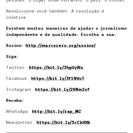
pessoas, o lugar onde moramos, o país, o mundo.
Revolucione você também. A revolução é
coletiva.
Existem muitas maneiras de ajudar o jornalismo
independente e de qualidade. Escolha a sua:
Assine:
http://marcozero.org/assine/
Siga:
Twitter:
https://bit.ly/3hgUyWu
Facebook:
https://bit.ly/3f1NVoT
Instagram:
https://bit.ly/2XNm2vf
Receba:
WhatsApp:
http://bit.ly/zap_MZ
Newsletter:
https://bit.ly/3cCbHXb