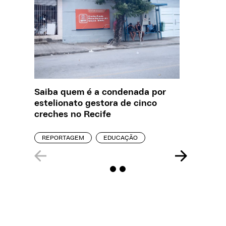
Saiba quem é a condenada por
O que J
estelionato gestora de cinco
sobre a
creches no Recife
REPORT
REPORTAGEM
EDUCAÇÃO