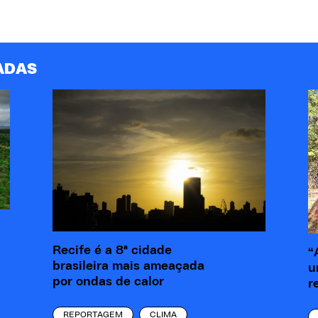
ADAS
Recife é a 8ª cidade
“
brasileira mais ameaçada
u
por ondas de calor
r
REPORTAGEM
CLIMA