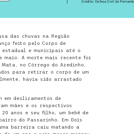
Crédito: Defesa Civil de Pernam
usa das chuvas na Região
anço feito pelo Corpo de
l estadual e municipais até o
e maio. A morte mais recente foi
 Mata, no Córrego do Azedinho,
ados para retirar o corpo de um
lmente, havia sido arrastado
m em deslizamentos de
ram mães e os respectivos
 20 anos e seu filho, um bebê de
bairro do Passarinho. Em Dois
 uma barreira caiu matando a