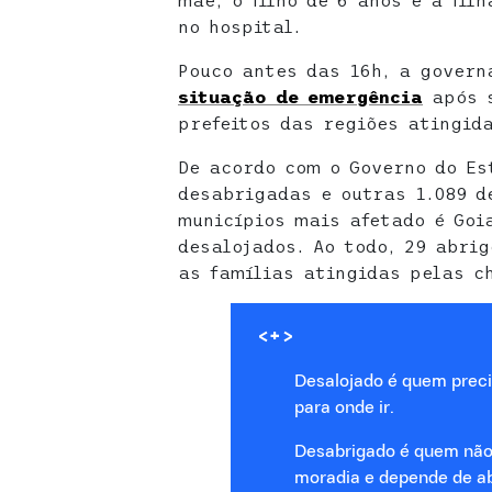
mãe, o filho de 6 anos e a fil
no hospital.
Pouco antes das 16h, a gover
situação de emergência
após s
prefeitos das regiões atingida
De acordo com o Governo do Es
desabrigadas e outras 1.089 d
municípios mais afetado é Goi
desalojados. Ao todo, 29 abri
as famílias atingidas pelas c
<+>
Desalojado é quem preci
para onde ir.
Desabrigado é quem não 
moradia e depende de ab