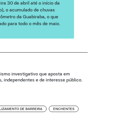
ra 30 de abril até o início da
io), o acumulado de chuvas
ômetro da Guabiraba, o que
do para todo o mês de maio.
lismo investigativo que aposta em
, independentes e de interesse público.
LIZAMENTO DE BARREIRA
ENCHENTES