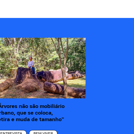
Árvores não são mobiliário
rbano, que se coloca,
etira e muda de tamanho”
ENTREVISTA
BEM VIVER