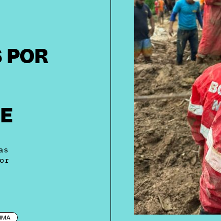
 POR
FE
as
ior
IMA