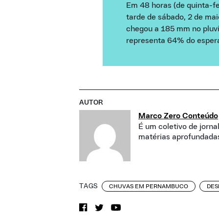
Em 48 horas (de quinta-fei
tarde de sábado, 2 de ma
chegou a 185 mm no pluvi
representa 64% do espera
AUTOR
Marco Zero Conteúdo
É um coletivo de jorna
matérias aprofundadas
TAGS
CHUVAS EM PERNAMBUCO
DES