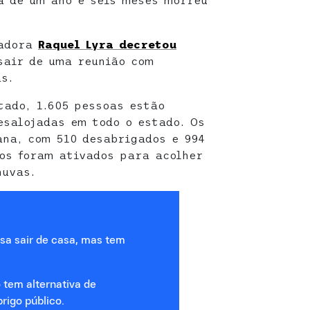
ha de um ano e seis meses morreu
nadora
Raquel Lyra decretou
air de uma reunião com
s.
tado, 1.605 pessoas estão
esalojadas em todo o estado. Os
ana, com 510 desabrigados e 994
gos foram ativados para acolher
huvas.
sa sair de casa, mas tem
tem alternativa de
rigo público.