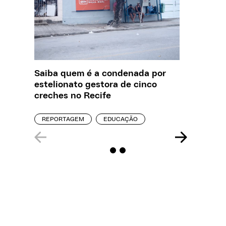
Saiba quem é a condenada por
O que J
estelionato gestora de cinco
sobre a
creches no Recife
REPORT
REPORTAGEM
EDUCAÇÃO