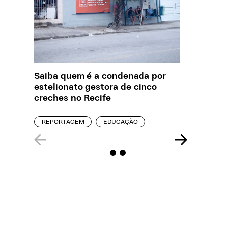
Saiba quem é a condenada por
Creche 
estelionato gestora de cinco
problem
creches no Recife
precisa
REPORTAGEM
EDUCAÇÃO
ENTREVI