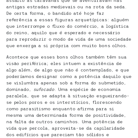
assalto as caravanas que se aventuravam nas
antigas estradas medievais ou na rota da seda.
De certa forma, o bandido até hoje faz
referência a essas figuras arquetípicas: alguém
que interrompe o fluxo do comércio, a logística
do reino, aquilo que é esperado e necessário
para reproduzir o modo de vida de uma sociedade
que enxerga a si própria com muito bons olhos.
Acontece que esses bons olhos também têm sua
visão periférica; eles intuem a existência de
algo além, de algo que não é contemplado, e que
poderíamos designar como a potência daquilo que
se vislumbra apenas sob a forma do submetido,
dominado,
sufocado
. Uma espécie de economia
paralela, que se adapta à situação esgueirando-
se pelos poros e os interstícios, florescendo
como parasitismo enquanto afirma para si
mesma uma determinada forma de positividade,
na falta de outros caminhos. Uma potência de
vida que percola, aproveita-se da capilaridade
dos edifícios que pareciam tão sólidos e