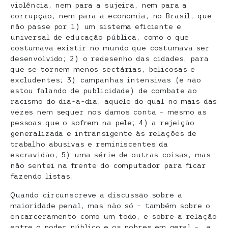
violência, nem para a sujeira, nem para a
corrupção, nem para a economia, no Brasil, que
não passe por 1) um sistema eficiente e
universal de educação pública, como o que
costumava existir no mundo que costumava ser
desenvolvido; 2) o redesenho das cidades, para
que se tornem menos sectárias, belicosas e
excludentes; 3) campanhas intensivas (e não
estou falando de publicidade) de combate ao
racismo do dia-a-dia, aquele do qual no mais das
vezes nem sequer nos damos conta – mesmo as
pessoas que o sofrem na pele; 4) a rejeição
generalizada e intransigente às relações de
trabalho abusivas e reminiscentes da
escravidão; 5) uma série de outras coisas, mas
não sentei na frente do computador para ficar
fazendo listas.
Quando circunscreve a discussão sobre a
maioridade penal, mas não só – também sobre o
encarceramento como um todo, e sobre a relação
entre o poder público e os pobres em geral –, a