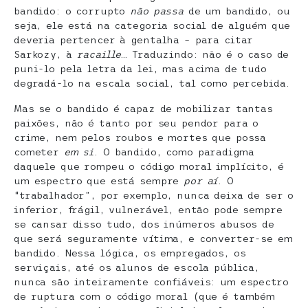
bandido: o corrupto
não passa
de um bandido, ou
seja, ele está na categoria social de alguém que
deveria pertencer à gentalha – para citar
Sarkozy, à
racaille
… Traduzindo: não é o caso de
puni-lo pela letra da lei, mas acima de tudo
degradá-lo na escala social, tal como percebida.
Mas se o bandido é capaz de mobilizar tantas
paixões, não é tanto por seu pendor para o
crime, nem pelos roubos e mortes que possa
cometer
em si
. O bandido, como paradigma
daquele que rompeu o código moral implícito, é
um espectro que está sempre
por aí
. O
“trabalhador”, por exemplo, nunca deixa de ser o
inferior, frágil, vulnerável, então pode sempre
se cansar disso tudo, dos inúmeros abusos de
que será seguramente vítima, e converter-se em
bandido. Nessa lógica, os empregados, os
serviçais, até os alunos de escola pública,
nunca são inteiramente confiáveis: um espectro
de ruptura com o código moral (que é também