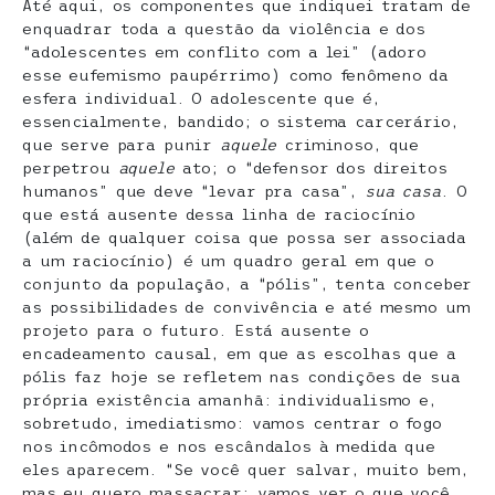
Até aqui, os componentes que indiquei tratam de
enquadrar toda a questão da violência e dos
“adolescentes em conflito com a lei” (adoro
esse eufemismo paupérrimo) como fenômeno da
esfera individual. O adolescente que é,
essencialmente, bandido; o sistema carcerário,
que serve para punir
aquele
criminoso, que
perpetrou
aquele
ato; o “defensor dos direitos
humanos” que deve “levar pra casa”,
sua casa
. O
que está ausente dessa linha de raciocínio
(além de qualquer coisa que possa ser associada
a um raciocínio) é um quadro geral em que o
conjunto da população, a “pólis”, tenta conceber
as possibilidades de convivência e até mesmo um
projeto para o futuro. Está ausente o
encadeamento causal, em que as escolhas que a
pólis faz hoje se refletem nas condições de sua
própria existência amanhã: individualismo e,
sobretudo, imediatismo: vamos centrar o fogo
nos incômodos e nos escândalos à medida que
eles aparecem. “Se você quer salvar, muito bem,
mas eu quero massacrar: vamos ver o que você