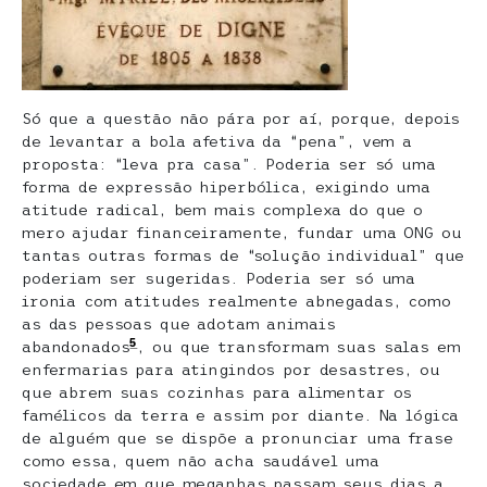
Só que a questão não pára por aí, porque, depois
de levantar a bola afetiva da “pena”, vem a
proposta: “leva pra casa”. Poderia ser só uma
forma de expressão hiperbólica, exigindo uma
atitude radical, bem mais complexa do que o
mero ajudar financeiramente, fundar uma ONG ou
tantas outras formas de “solução individual” que
poderiam ser sugeridas. Poderia ser só uma
ironia com atitudes realmente abnegadas, como
as das pessoas que adotam animais
5
abandonados
, ou que transformam suas salas em
enfermarias para atingindos por desastres, ou
que abrem suas cozinhas para alimentar os
famélicos da terra e assim por diante. Na lógica
de alguém que se dispõe a pronunciar uma frase
como essa, quem não acha saudável uma
sociedade em que meganhas passam seus dias a