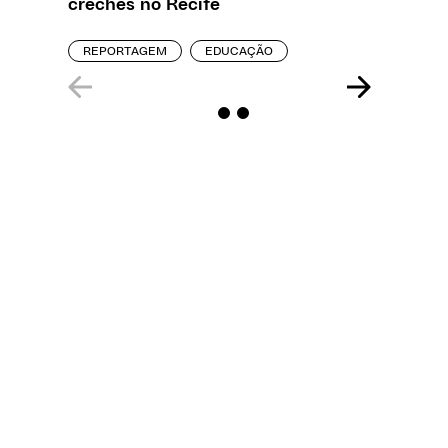
creches no Recife
REPORT
REPORTAGEM
EDUCAÇÃO