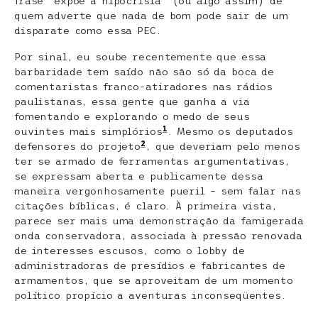
frase “expõe a hipocrisia” (ou algo assim) de
quem adverte que nada de bom pode sair de um
disparate como essa PEC.
Por sinal, eu soube recentemente que essa
barbaridade tem saído não são só da boca de
comentaristas franco-atiradores nas rádios
paulistanas, essa gente que ganha a via
fomentando e explorando o medo de seus
1
ouvintes mais simplórios
. Mesmo os deputados
2
defensores do projeto
, que deveriam pelo menos
ter se armado de ferramentas argumentativas,
se expressam aberta e publicamente dessa
maneira vergonhosamente pueril – sem falar nas
citações bíblicas, é claro. À primeira vista,
parece ser mais uma demonstração da famigerada
onda conservadora, associada à pressão renovada
de interesses escusos, como o lobby de
administradoras de presídios e fabricantes de
armamentos, que se aproveitam de um momento
político propício a aventuras inconseqüentes.