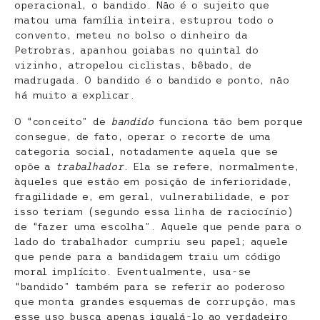
operacional, o bandido. Não é o sujeito que
matou uma família inteira, estuprou todo o
convento, meteu no bolso o dinheiro da
Petrobras, apanhou goiabas no quintal do
vizinho, atropelou ciclistas, bêbado, de
madrugada. O bandido é o bandido e ponto, não
há muito a explicar.
O “conceito” de
bandido
funciona tão bem porque
consegue, de fato, operar o recorte de uma
categoria social, notadamente aquela que se
opõe a
trabalhador
. Ela se refere, normalmente,
àqueles que estão em posição de inferioridade,
fragilidade e, em geral, vulnerabilidade, e por
isso teriam (segundo essa linha de raciocínio)
de “fazer uma escolha”. Aquele que pende para o
lado do trabalhador cumpriu seu papel; aquele
que pende para a bandidagem traiu um código
moral implícito. Eventualmente, usa-se
“bandido” também para se referir ao poderoso
que monta grandes esquemas de corrupção, mas
esse uso busca apenas igualá-lo ao verdadeiro