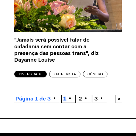
"Jamais será possível falar de
cidadania sem contar com a
presença das pessoas trans", diz
Dayanne Louise
DIVERSIDADE
ENTREVISTA
GÊNERO
Página 1 de 3
1
2
3
»