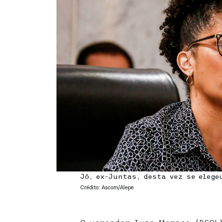
Jô, ex-Juntas, desta vez se elege
Crédito: Ascom/Alepe