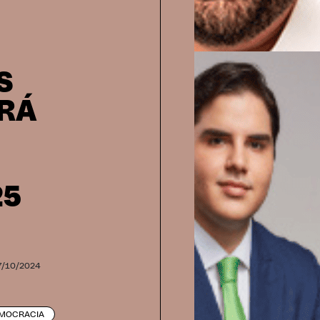
S
ERÁ
25
s
7/10/2024
MOCRACIA