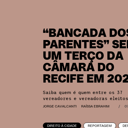
“BANCADA DO
PARENTES” S
UM TERÇO DA
CÂMARA DO
RECIFE EM 20
Saiba quem é quem entre os 37
vereadores e vereadoras eleito
JORGE CAVALCANTI
RAÍSSA EBRAHIM
/
0
DIREITO À CIDADE
REPORTAGEM
DE