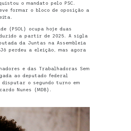
quistou o mandato pelo PSC.
eve formar o bloco de oposição a
eita.
ade (PSOL) ocupa hoje duas
duzido a partir de 2025. A sigla
putada da Juntas na Assembleia
 Jô perdeu a eleição, mas agora
lhadores e das Trabalhadoras Sem
gada ao deputado federal
i disputar o segundo turno em
icardo Nunes (MDB).