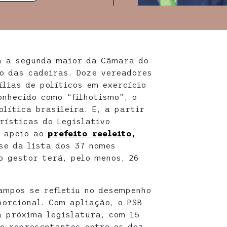
á a segunda maior da Câmara do
o das cadeiras. Doze vereadores
ílias de políticos em exercício
onhecido como “filhotismo”, o
lítica brasileira. E, a partir
rísticas do Legislativo
o apoio ao
prefeito reeleito,
se da lista dos 37 nomes
o gestor terá, pelo menos, 26
ampos se refletiu no desempenho
porcional. Com apliação, o PSB
 próxima legislatura, com 15
e representantes entre os dez