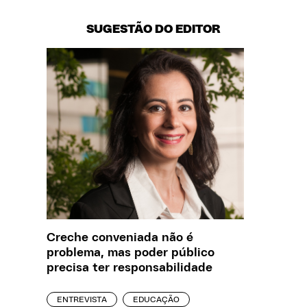
SUGESTÃO DO EDITOR
Creche conveniada não é
O que J
problema, mas poder público
sobre a
precisa ter responsabilidade
REPORT
ENTREVISTA
EDUCAÇÃO