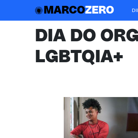
MARCO
ZERO
D
DIA DO OR
LGBTQIA+