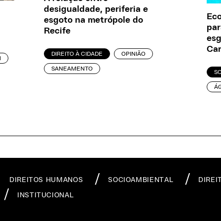
desigualdade, periferia e
Eco
esgoto na metrópole do
par
Recife
esg
Car
DIREITO À CIDADE
OPINIÃO
M
SANEAMENTO
S
Á
DIREITOS HUMANOS
SOCIOAMBIENTAL
DIREI
INSTITUCIONAL