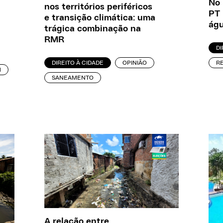
No 
nos territórios periféricos
PT 
e transição climática: uma
águ
trágica combinação na
RMR
D
DIREITO À CIDADE
OPINIÃO
R
M
SANEAMENTO
A relação entre