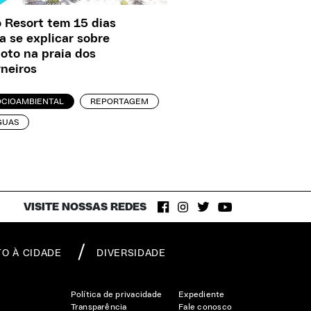
 Resort tem 15 dias
a se explicar sobre
oto na praia dos
neiros
OCIOAMBIENTAL
REPORTAGEM
GUAS
VISITE NOSSAS REDES
TO À CIDADE
DIVERSIDADE
Política de privacidade
Expediente
Transparência
Fale conosco