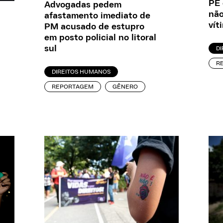
PE 
Advogadas pedem
não
afastamento imediato de
vít
PM acusado de estupro
em posto policial no litoral
sul
D
R
DIREITOS HUMANOS
REPORTAGEM
GÊNERO