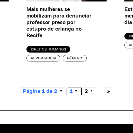
Mais mulheres se
Est
mobilizam para denunciar
men
professor preso por
dia
estupro de criança no
Recife
D
R
DIREITOS HUMANOS
REPORTAGEM
GÊNERO
Página 1 de 2
1
2
»