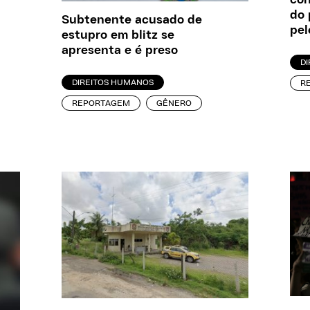
con
do 
Subtenente acusado de
pel
estupro em blitz se
apresenta e é preso
D
DIREITOS HUMANOS
R
REPORTAGEM
GÊNERO