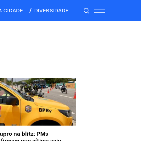
À CIDADE
DIVERSIDADE
upro na blitz: PMs