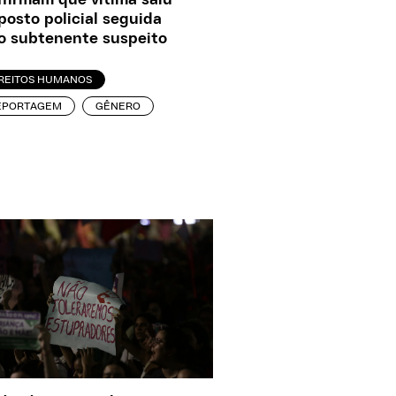
firmam que vítima saiu
posto policial seguida
o subtenente suspeito
IREITOS HUMANOS
EPORTAGEM
GÊNERO