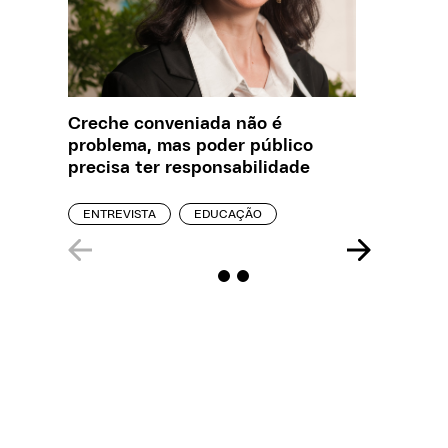
Creche conveniada não é
O que J
problema, mas poder público
sobre a
precisa ter responsabilidade
REPORT
ENTREVISTA
EDUCAÇÃO