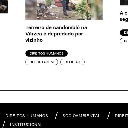
A c
seg
Terreiro de candomblé na
D
Várzea é depredado por
vizinho
P
DIREITOS HUMANOS
REPORTAGEM
RELIGIÃO
DIREITOS HUMANOS
SOCIOAMBIENTAL
DIREI
INSTITUCIONAL