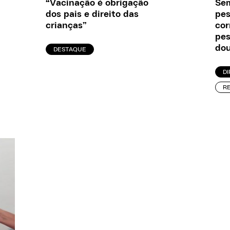
“Vacinação é obrigação
Sem
dos pais e direito das
pes
crianças”
cor
pes
dou
DESTAQUE
D
R