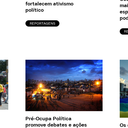
fortalecem ativismo
mai
político
esp
po
REPORTAGENS
R
Pré-Ocupa Política
promove debates e ações
Os 