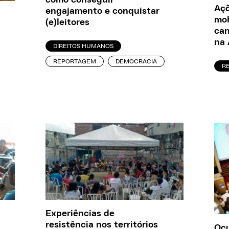
como conseguir
Açõ
engajamento e conquistar
mob
(e)leitores
can
na 
DIREITOS HUMANOS
REPORTAGEM
DEMOCRACIA
R
Experiências de
resistência nos territórios
Ocu