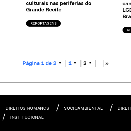
culturais nas periferias do
can
Grande Recife
LGB
Bra
REPORTAGENS
R
Página 1 de 2
1
2
»
DIREITOS HUMANOS
SOCIOAMBIENTAL
DIREI
INSTITUCIONAL