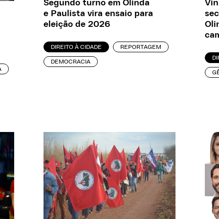
Segundo turno em Olinda
Vin
e Paulista vira ensaio para
sec
eleição de 2026
Oli
cam
DIREITO À CIDADE
REPORTAGEM
DI
DEMOCRACIA
A
G