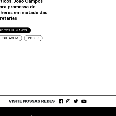
íticos, João Campos
ora promessa de
heres em metade das
retarias
IREITOS HUMANOS
EPORTAGEM
PODER
VISITE NOSSAS REDES