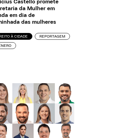
icius Castello promete
retaria da Mulher em
nda em dia de
inhada das mulheres
REITO À CIDADE
REPORTAGEM
ÊNERO