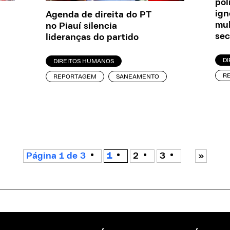
pol
ign
Agenda de direita do PT
mul
no Piauí silencia
sec
lideranças do partido
D
DIREITOS HUMANOS
R
REPORTAGEM
SANEAMENTO
Página 1 de 3
1
2
3
»