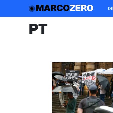
MARCO
ZERO
D
PT