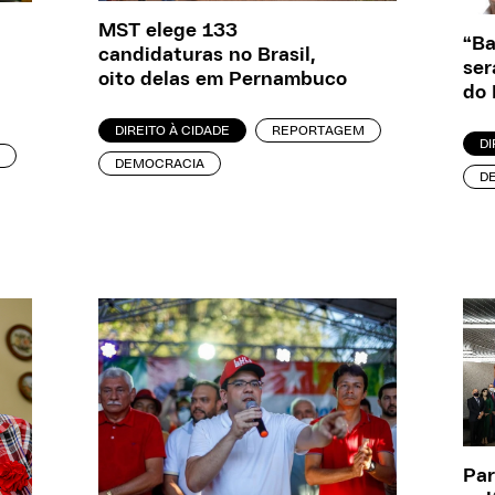
MST elege 133
“Ba
candidaturas no Brasil,
ser
oito delas em Pernambuco
do 
DIREITO À CIDADE
REPORTAGEM
DI
DEMOCRACIA
D
Par