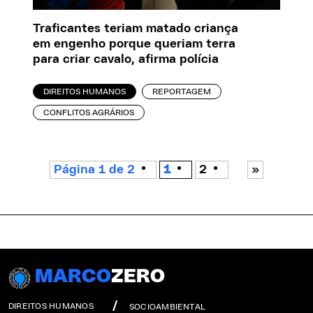
Traficantes teriam matado criança
em engenho porque queriam terra
para criar cavalo, afirma polícia
DIREITOS HUMANOS
REPORTAGEM
CONFLITOS AGRÁRIOS
Página 1 de 2
1
2
»
MARCO
ZERO
DIREITOS HUMANOS
SOCIOAMBIENTAL