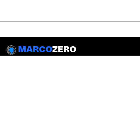
MARCO
ZERO
DIREITOS HUMANOS
SOCIOAMBIENTAL
DIREITO À CIDADE
INSTITUCIONAL
DIVERSIDADE
Política de privacidade
Expediente
Transparência
Fale conosco
História
Apoie
ASSOCIADO
APOIO INSTITUCIONAL