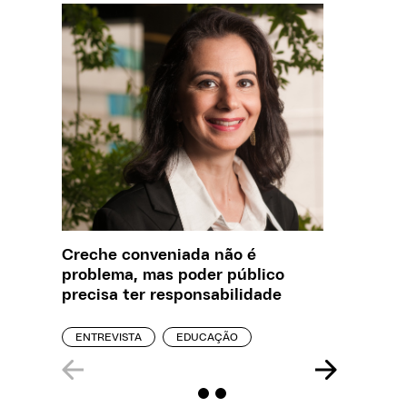
Creche conveniada não é
O que J
problema, mas poder público
sobre a
precisa ter responsabilidade
REPORT
ENTREVISTA
EDUCAÇÃO