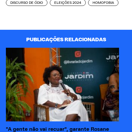
DISCURSO DE ÓDIO
ELEIÇÕES 2024
HOMOFOBIA
PUBLICAÇÕES RELACIONADAS
"A gente não vai recuar", garante Rosane
Po