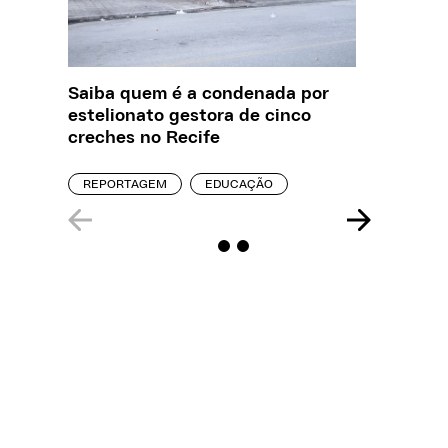
Saiba quem é a condenada por
O que J
estelionato gestora de cinco
sobre a
creches no Recife
REPORT
REPORTAGEM
EDUCAÇÃO