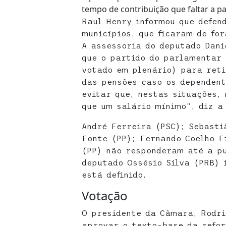
tempo de contribuição que faltar a p
Raul Henry informou que defen
municípios, que ficaram de fo
A assessoria do deputado Dani
que o partido do parlamentar
votado em plenário) para reti
das pensões caso os dependent
evitar que, nestas situações,
que um salário mínimo”, diz a
André Ferreira (PSC); Sebasti
Fonte (PP); Fernando Coelho F
(PP) não responderam até a p
deputado Ossésio Silva (PRB) 
está definido.
Votação
O presidente da Câmara, Rodr
aprovar o texto-base da refo