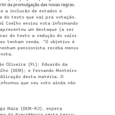
artir da promulgação das novas regras.
de a inclusão de estados e
ra do texto que vai pra votação.
el Coelho enviou nota informando
 apresentou um destaque (a ser
rar do texto a redução do valor
es tenham renda. “O objetivo é
 nenhum pensionista receba menos
 nota.
ão Oliveira (PL); Eduardo da
ilho (DEM); e Fernando Monteiro
ublicação desta matéria. O
informou que seu voto ainda não
igo Maia (DEM-RJ), espera
rma da Previdência nesta terça-