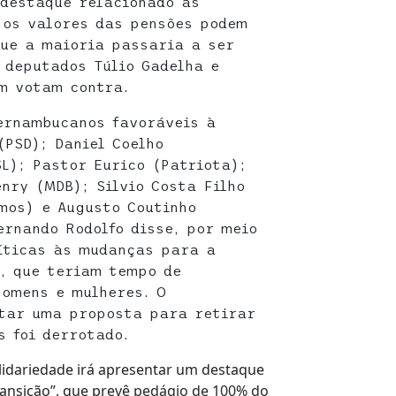
destaque relacionado às
 os valores das pensões podem
que a maioria passaria a ser
s deputados Túlio Gadelha e
m votam contra.
ernambucanos favoráveis à
(PSD); Daniel Coelho
SL); Pastor Eurico (Patriota);
enry (MDB); Silvio Costa Filho
mos) e Augusto Coutinho
ernando Rodolfo disse, por meio
íticas às mudanças para a
, que teriam tempo de
homens e mulheres. O
tar uma proposta para retirar
s foi derrotado.
idariedade irá apresentar um destaque
ransição”, que prevê
pedágio de 100% do