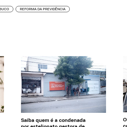
BUCO
REFORMA DA PREVIDÊNCIA
O
Saiba quem é a condenada
c
por estelionato gestora de