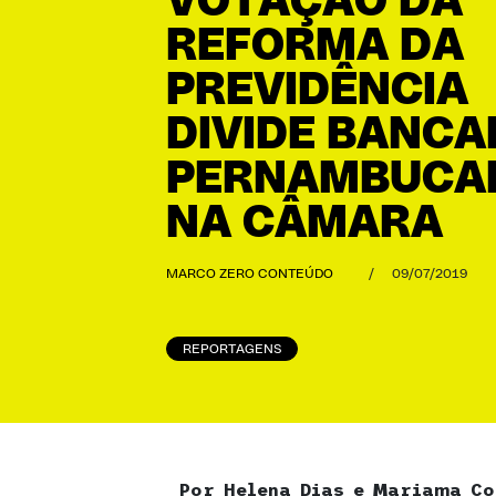
VOTAÇÃO DA
REFORMA DA
PREVIDÊNCIA
DIVIDE BANCA
PERNAMBUCA
NA CÂMARA
MARCO ZERO CONTEÚDO
/
09/07/2019
REPORTAGENS
Por Helena Dias e Mariama Co