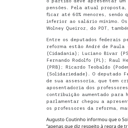
o partido deve apresentar um 
pensões. Pela atual proposta,
ficar até 60% menores, sendo 
inferior ao salário mínimo. O
Wolney Queiroz, do PDT, també
Entre os deputados federais p
reforma estão André de Paula 
(Cidadania); Luciano Bivar (P
Fernando Rodolfo (PL); Raul H
(PRB); Ricardo Teobaldo (Pode
(Solidariedade). O deputado F
de sua assessoria, que tem cr
aposentadoria dos professores
contribuição aumentado para 
parlamentar chegou a apresen
os professores da reforma, ma
Augusto Coutinho informou que o Sol
“apenas que diz respeito à regra de t