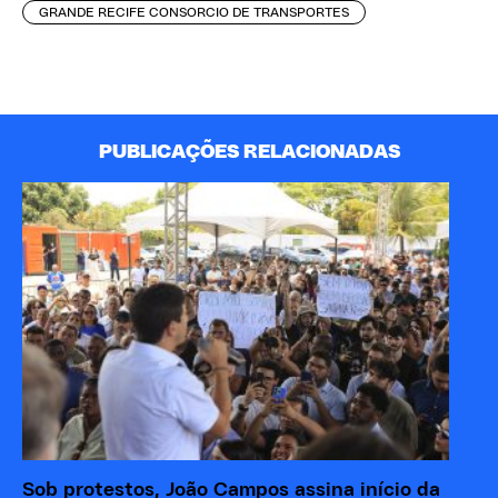
GRANDE RECIFE CONSORCIO DE TRANSPORTES
PUBLICAÇÕES RELACIONADAS
Sob protestos, João Campos assina início da
Ju