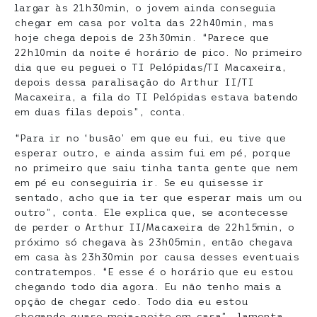
largar às 21h30min, o jovem ainda conseguia
chegar em casa por volta das 22h40min, mas
hoje chega depois de 23h30min. “Parece que
22h10min da noite é horário de pico. No primeiro
dia que eu peguei o TI Pelópidas/TI Macaxeira,
depois dessa paralisação do Arthur II/TI
Macaxeira, a fila do TI Pelópidas estava batendo
em duas filas depois”, conta.
“Para ir no ‘busão’ em que eu fui, eu tive que
esperar outro, e ainda assim fui em pé, porque
no primeiro que saiu tinha tanta gente que nem
em pé eu conseguiria ir. Se eu quisesse ir
sentado, acho que ia ter que esperar mais um ou
outro”, conta. Ele explica que, se acontecesse
de perder o Arthur II/Macaxeira de 22h15min, o
próximo só chegava às 23h05min, então chegava
em casa às 23h30min por causa desses eventuais
contratempos. “E esse é o horário que eu estou
chegando todo dia agora. Eu não tenho mais a
opção de chegar cedo. Todo dia eu estou
chegando quase meia-noite em casa”, lamenta.