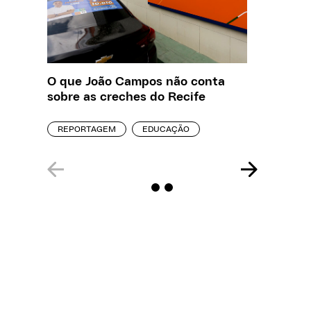
O que João Campos não conta
Saiba q
sobre as creches do Recife
estelio
creches
REPORTAGEM
EDUCAÇÃO
REPORT