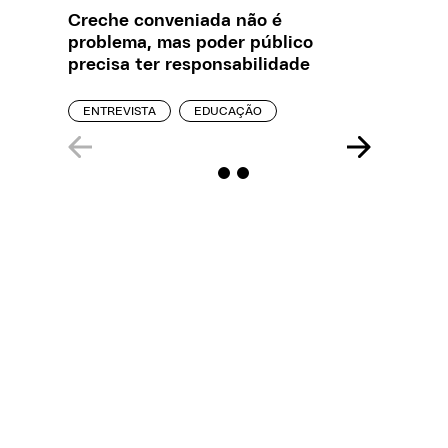
Creche conveniada não é
Saiba q
problema, mas poder público
estelio
precisa ter responsabilidade
creches
ENTREVISTA
EDUCAÇÃO
REPORT