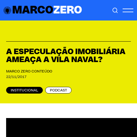
MARCO
ZERO
A ESPECULAÇÃO IMOBILIÁRIA
AMEAÇA A VILA NAVAL?
MARCO ZERO CONTEÚDO
22/11/2017
INSTITUCIONAL
PODCAST