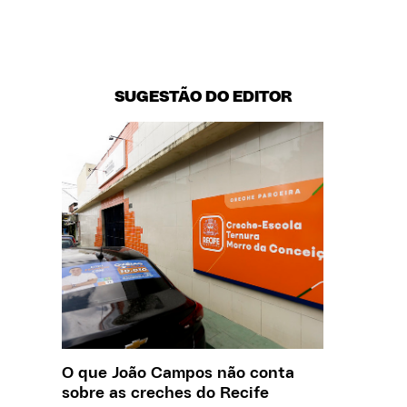
SUGESTÃO DO EDITOR
O que João Campos não conta
Saiba q
sobre as creches do Recife
estelio