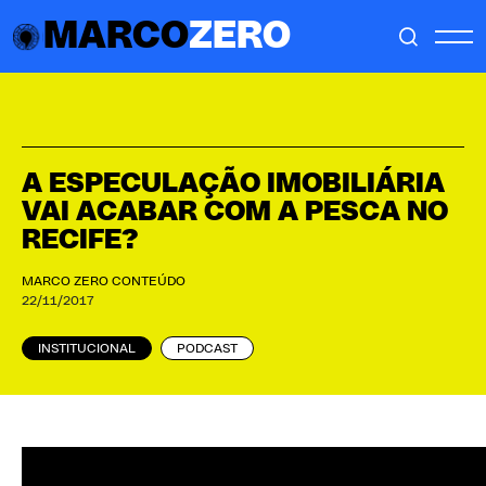
MARCO
ZERO
A ESPECULAÇÃO IMOBILIÁRIA
VAI ACABAR COM A PESCA NO
RECIFE?
MARCO ZERO CONTEÚDO
22/11/2017
INSTITUCIONAL
PODCAST