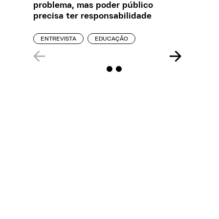
problema, mas poder público
estelio
precisa ter responsabilidade
creches
ENTREVISTA
EDUCAÇÃO
REPORT