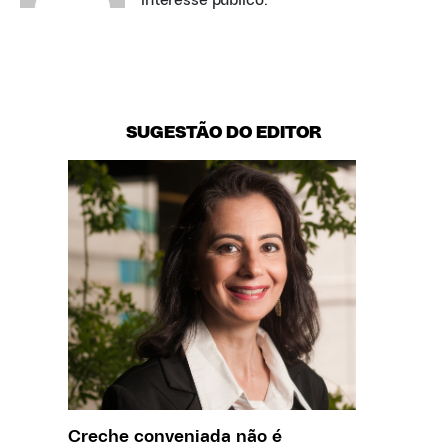
interesse público.
SUGESTÃO DO EDITOR
Creche conveniada não é
Saiba q