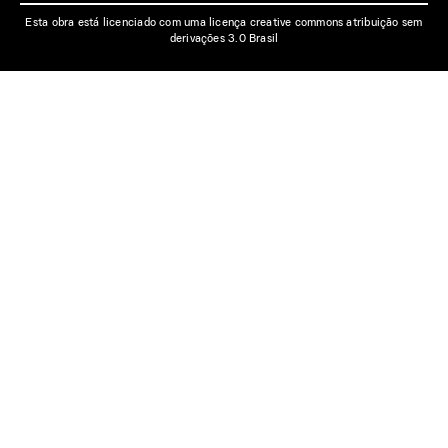
Esta obra está licenciado com uma licença creative commons atribuição sem
derivações 3.0 Brasil