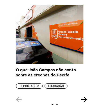
O que João Campos não conta
Creche 
sobre as creches do Recife
problem
precisa
REPORTAGEM
EDUCAÇÃO
ENTREVI