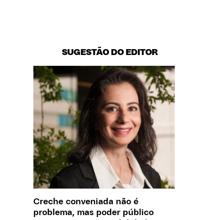
SUGESTÃO DO EDITOR
Creche conveniada não é
O que J
problema, mas poder público
sobre a