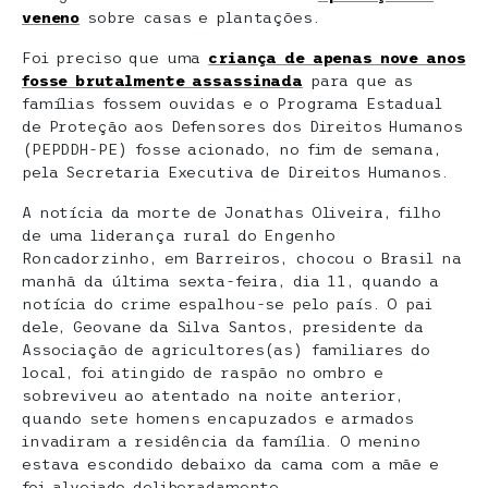
veneno
sobre casas e plantações.
Foi preciso que uma
criança de apenas nove anos
fosse brutalmente assassinada
para que as
famílias fossem ouvidas e o Programa Estadual
de Proteção aos Defensores dos Direitos Humanos
(PEPDDH-PE) fosse acionado, no fim de semana,
pela Secretaria Executiva de Direitos Humanos.
A notícia da morte de Jonathas Oliveira, filho
de uma liderança rural do Engenho
Roncadorzinho, em Barreiros, chocou o Brasil na
manhã da última sexta-feira, dia 11, quando a
notícia do crime espalhou-se pelo país. O pai
dele, Geovane da Silva Santos, presidente da
Associação de agricultores(as) familiares do
local, foi atingido de raspão no ombro e
sobreviveu ao atentado na noite anterior,
quando sete homens encapuzados e armados
invadiram a residência da família. O menino
estava escondido debaixo da cama com a mãe e
foi alvejado deliberadamente.