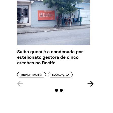
Saiba quem é a condenada por
Creche 
estelionato gestora de cinco
problem
creches no Recife
precisa
REPORTAGEM
EDUCAÇÃO
ENTREVI