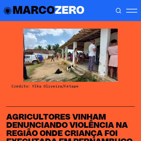
MARCO
ZERO
Crédito: Ylka Oliveira/Fetape
AGRICULTORES VINHAM
DENUNCIANDO VIOLÊNCIA NA
REGIÃO ONDE CRIANÇA FOI