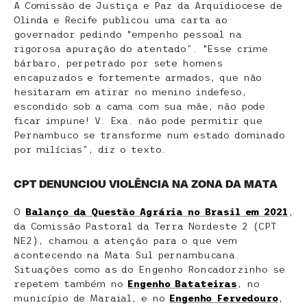
A Comissão de Justiça e Paz da Arquidiocese de
Olinda e Recife publicou uma carta ao
governador pedindo “empenho pessoal na
rigorosa apuração do atentado”. “Esse crime
bárbaro, perpetrado por sete homens
encapuzados e fortemente armados, que não
hesitaram em atirar no menino indefeso,
escondido sob a cama com sua mãe, não pode
ficar impune! V. Exa. não pode permitir que
Pernambuco se transforme num estado dominado
por milícias”, diz o texto.
CPT DENUNCIOU VIOLÊNCIA NA ZONA DA MATA
O
Balanço da Questão Agrária no Brasil em 2021
,
da Comissão Pastoral da Terra Nordeste 2 (CPT
NE2), chamou a atenção para o que vem
acontecendo na Mata Sul pernambucana.
Situações como as do Engenho Roncadorzinho se
repetem também no
Engenho Batateiras
, no
município de Maraial, e no
Engenho Fervedouro
,