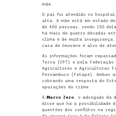
mãe.
O pai foi atendido no hospital
alta. A mãe está em estado de
de 400 pessoas, sendo 150 del
há mais de quatro décadas es
clima é de muita insegurança.
casa de Geovane é alvo de ate
As informações foram repassa
Terra (CPT) e pela Federação 
Agricultores e Agricultoras F
Pernambuco (Fetape). Ambas a
cobrando uma resposta do Esta
apurações do crime.
À
Marco Zero
, o advogado da 
disse que há a possibilidade 
questões dos conflitos na reg
de apurar isso é da Polícia Ci