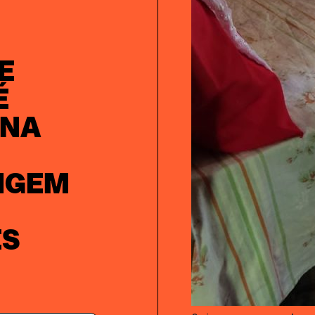
E
É
 NA
IGEM
ES