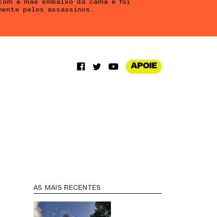
com a mãe embaixo da cama e foi
ente pelos assassinos.
APOIE
AS MAIS RECENTES