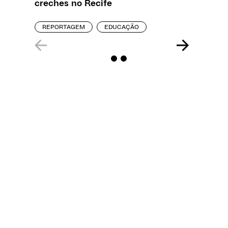
creches no Recife
precisa
REPORTAGEM
EDUCAÇÃO
ENTREVI