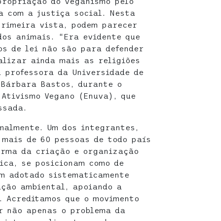
propriação do veganismo pelo
a com a justiça social. Nesta
primeira vista, podem parecer
dos animais. “Era evidente que
os de lei não são para defender
alizar ainda mais as religiões
a professora da Universidade de
 Bárbara Bastos, durante o
 Ativismo Vegano (Enuva), que
ssada.
malmente. Um dos integrantes,
 mais de 60 pessoas de todo país
orma da criação e organização
tica, se posicionam como de
em adotado sistematicamente
ação ambiental, apoiando a
. Acreditamos que o movimento
r não apenas o problema da