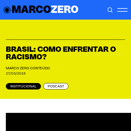
MARCO
ZERO
BRASIL: COMO ENFRENTAR O
RACISMO?
MARCO ZERO CONTEÚDO
27/03/2018
INSTITUCIONAL
PODCAST