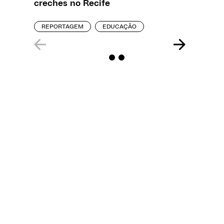
creches no Recife
precisa
REPORTAGEM
EDUCAÇÃO
ENTREVI