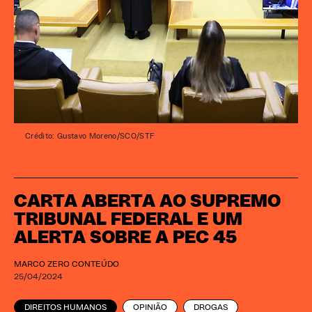
Crédito: Gustavo Moreno/SCO/STF
CARTA ABERTA AO SUPREMO
TRIBUNAL FEDERAL E UM
ALERTA SOBRE A PEC 45
MARCO ZERO CONTEÚDO
25/04/2024
DIREITOS HUMANOS
OPINIÃO
DROGAS