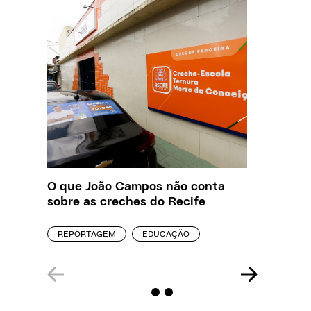
O que João Campos não conta
Creche 
sobre as creches do Recife
problem
precisa
REPORTAGEM
EDUCAÇÃO
ENTREVI