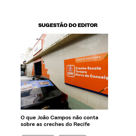
SUGESTÃO DO EDITOR
O que João Campos não conta
Saiba q
sobre as creches do Recife
estelio
creches