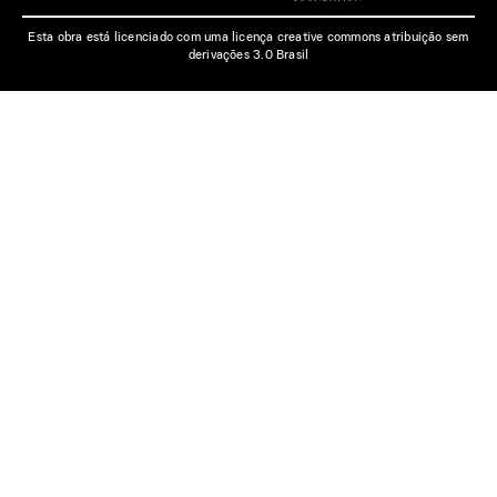
Esta obra está licenciado com uma licença creative commons atribuição sem
derivações 3.0 Brasil