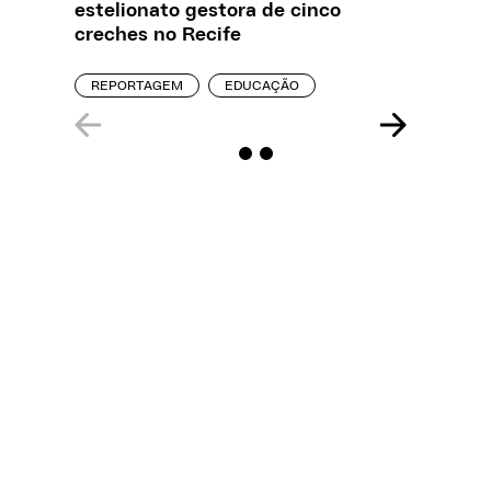
estelionato gestora de cinco
sobre a
creches no Recife
REPORT
REPORTAGEM
EDUCAÇÃO