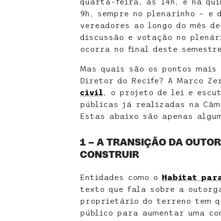
quarta-feira, às 14h, e na qu
9h, sempre no plenarinho – e 
vereadores ao longo do mês de
discussão e votação no plenár
ocorra no final deste semestr
Mas quais são os pontos mais 
Diretor do Recife? A Marco Ze
civil
, o projeto de lei e escu
públicas já realizadas na Câm
Estas abaixo são apenas algu
1 – A TRANSIÇÃO DA OUTO
CONSTRUIR
Entidades como o
Habitat par
texto que fala sobre a outorg
proprietário do terreno tem q
público para aumentar uma con