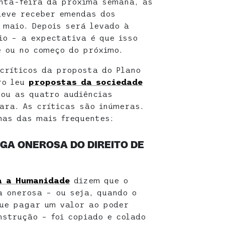
inta-feira da próxima semana, às
deve receber emendas dos
 maio. Depois será levado à
io – a expectativa é que isso
e ou no começo do próximo.
críticos da proposta do Plano
ro leu
propostas da sociedade
tou as quatro audiências
ara. As críticas são inúmeras.
mas das mais frequentes:
RGA ONEROSA DO DIREITO DE
a a Humanidade
dizem que o
a onerosa – ou seja, quando o
ue pagar um valor ao poder
strução – foi copiado e colado