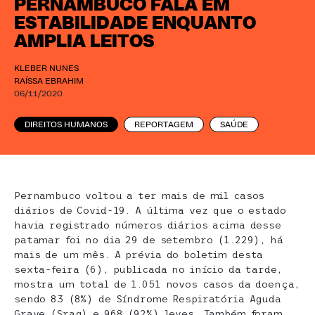
PERNAMBUCO FALA EM
ESTABILIDADE ENQUANTO
AMPLIA LEITOS
KLEBER NUNES
RAÍSSA EBRAHIM
06/11/2020
DIREITOS HUMANOS
REPORTAGEM
SAÚDE
Pernambuco voltou a ter mais de mil casos
diários de Covid-19. A última vez que o estado
havia registrado números diários acima desse
patamar foi no dia 29 de setembro (1.229), há
mais de um mês. A prévia do boletim desta
sexta-feira (6), publicada no início da tarde,
mostra um total de 1.051 novos casos da doença,
sendo 83 (8%) de Síndrome Respiratória Aguda
Grave (Srag) e 968 (92%) leves. Também foram