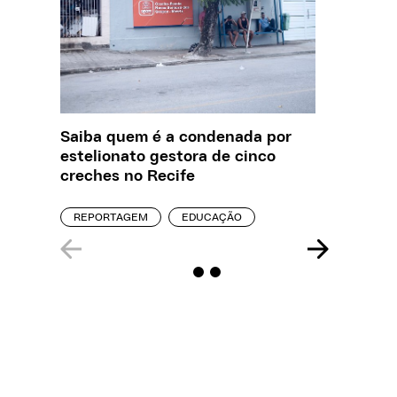
Saiba quem é a condenada por
Creche 
estelionato gestora de cinco
problem
creches no Recife
precisa
REPORTAGEM
EDUCAÇÃO
ENTREVI