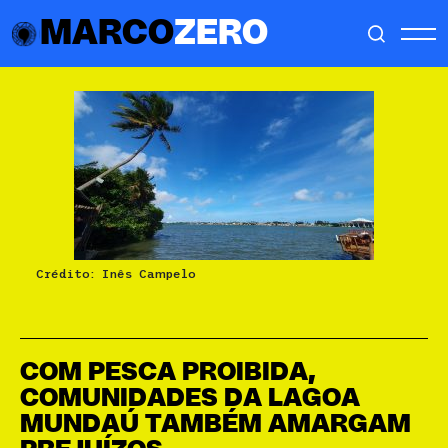
MARCO
ZERO
Crédito: Inês Campelo
COM PESCA PROIBIDA,
COMUNIDADES DA LAGOA
MUNDAÚ TAMBÉM AMARGAM