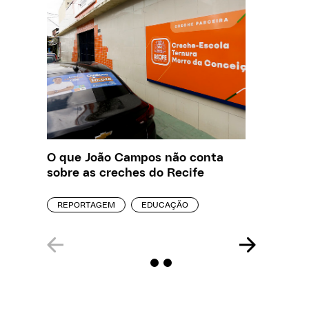
O que João Campos não conta
Creche 
sobre as creches do Recife
problem
precisa
REPORTAGEM
EDUCAÇÃO
ENTREVI