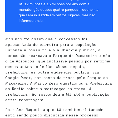
R$ 12 milhões e 15 milhões por ano com a
manutenção desses quatro parques – economia
que será investida em outros lugares, mas não
informou onde.
Mas não foi assim que a concessão foi
apresentada de primeira para a população.
Durante a consulta e a audiência pública, a
concessão abarcava o Parque da Macaxeira e não
o de Apipucos, que inclusive passou por reforma
meses antes do leilão. Meses depois, a
prefeitura fez outra audiência pública, via
Google Meet, por conta da troca pelo Parque da
Macaxeira. A Marco Zero questionou a Prefeitura
do Recife sobre a motivação da troca. A
prefeitura não respondeu à MZ até a publicação
desta reportagem.
Para Ana Raquel, a questão ambiental também
está sendo pouco discutida nesse processo,