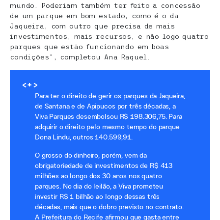
mundo. Poderiam também ter feito a concessão
de um parque em bom estado, como é o da
Jaqueira, com outro que precisa de mais
investimentos, mais recursos, e não logo quatro
parques que estão funcionando em boas
condições”, completou Ana Raquel.
<+>
Para ter o direito de gerir os parques da Jaqueira,
de Santana e de Apipucos por três décadas, a
Viva Parques desembolsou R$ 198.306,75. Para
adquirir o direito pelo mesmo tempo do parque
Dona Lindu, outros 140.599,91.
O grosso do dinheiro, porém, vem da
obrigatoriedade de investimentos de R$ 413
milhões ao longo dos 30 anos nos quatro
parques. No dia do leilão, a Viva prometeu
investir R$ 1 bilhão ao longo dessas três
décadas, mais que o dobro previsto no contrato.
A Prefeitura do Recife afirmou que gasta entre