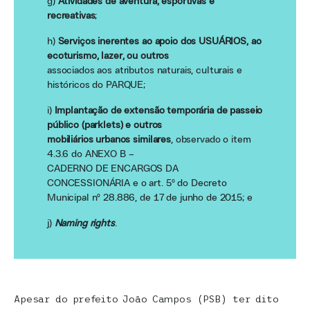
g)
Atividades de aventura, esportivas e
recreativas
;
h)
Serviços inerentes ao apoio dos USUÁRIOS, ao
ecoturismo, lazer, ou outros
associados aos atributos naturais, culturais e
históricos do PARQUE;
i)
Implantação de extensão temporária de passeio
público (parklets) e outros
mobiliários urbanos similares
, observado o item
4.3.6 do ANEXO B –
CADERNO DE ENCARGOS DA
CONCESSIONÁRIA e o art. 5º do Decreto
Municipal nº 28.886, de 17 de junho de 2015; e
j)
Naming rights
.
Apesar do prefeito João Campos (PSB) ter dito