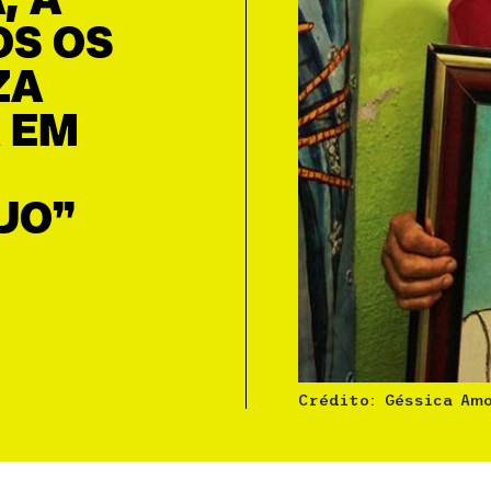
, A
OS OS
ZA
 EM
JO”
Crédito: Géssica Am