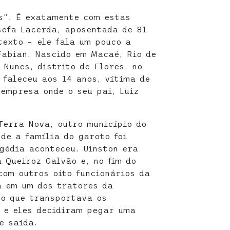
s”. É exatamente com estas
sefa Lacerda, aposentada de 81
texto – ele fala um pouco a
Fabian. Nascido em Macaé, Rio de
 Nunes, distrito de Flores, no
 faleceu aos 14 anos, vítima de
empresa onde o seu pai, Luiz
Terra Nova, outro município do
de a família do garoto foi
agédia aconteceu. Uinston era
 Queiroz Galvão e, no fim do
com outros oito funcionários da
a em um dos tratores da
ro que transportava os
 e eles decidiram pegar uma
e saída.