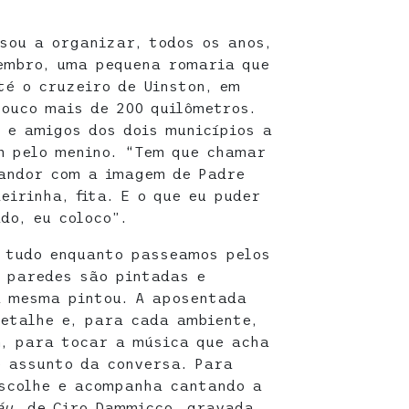
ssou a organizar, todos os anos,
embro, uma pequena romaria que
té o cruzeiro de Uinston, em
pouco mais de 200 quilômetros.
 e amigos dos dois municípios a
 pelo menino. “Tem que chamar
 andor com a imagem de Padre
eirinha, fita. E o que eu puder
ado, eu coloco”.
a tudo enquanto passeamos pelos
 paredes são pintadas e
a mesma pintou. A aposentada
etalhe e, para cada ambiente,
, para tocar a música que acha
 assunto da conversa. Para
escolhe e acompanha cantando a
céu,
de Ciro Dammicco, gravada