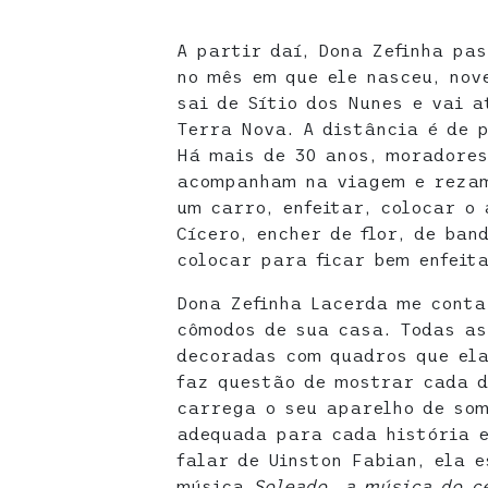
A partir daí, Dona Zefinha pa
no mês em que ele nasceu, nov
sai de Sítio dos Nunes e vai a
Terra Nova. A distância é de 
Há mais de 30 anos, moradores
acompanham na viagem e rezam
um carro, enfeitar, colocar o
Cícero, encher de flor, de band
colocar para ficar bem enfeit
Dona Zefinha Lacerda me cont
cômodos de sua casa. Todas as
decoradas com quadros que el
faz questão de mostrar cada d
carrega o seu aparelho de som
adequada para cada história e
falar de Uinston Fabian, ela 
música
Soleado, a música do 