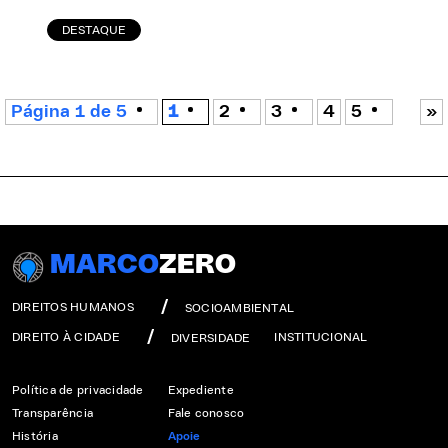
DESTAQUE
Página 1 de 5
1
2
3
4
5
»
MARCO
ZERO
DIREITOS HUMANOS
SOCIOAMBIENTAL
DIREITO À CIDADE
INSTITUCIONAL
DIVERSIDADE
Política de privacidade
Expediente
Transparência
Fale conosco
História
Apoie